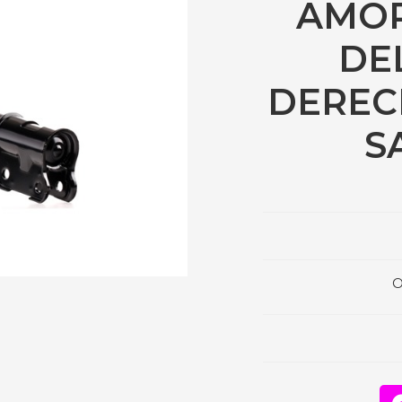
AMO
DE
DEREC
S
O