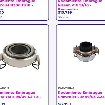
amiento Embrague
Rodamiento Embrague
rolet N300 11/18 -
Nissan V16 91/10 -
e...
Repuestos...
00
$15.799
+
-
+
57
NS10613
JAPON
KAF-CHINA
amiento Embrague
Rodamiento Embrague
a Yaris 99/09 1.3-1.5...
Chevrolet Luv 99/05 2.2cc 
999
$8.999