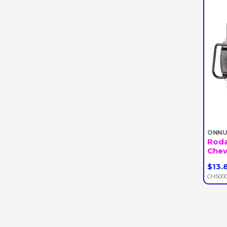
ONNU
Rod
Chevr
$13.
-
CH500