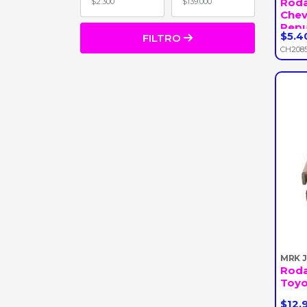
Rod
Chev
Repu
$5.4
FILTRO
-
CH208
MRK 
Rod
Toyot
$12.