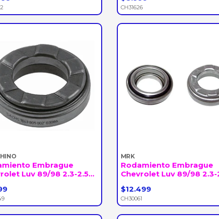
+
-
+
72
CH31626
CHINO
MRK
amiento Embrague
Rodamiento Embrague
olet Luv 89/98 2.3-2.5...
Chevrolet Luv 89/98 2.3-2.
99
$12.499
+
-
+
49
CH30061