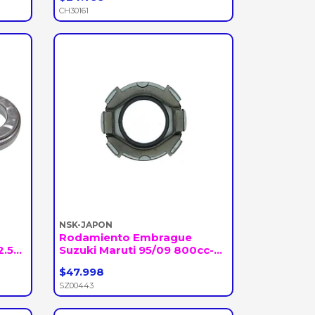
-
+
CH30161
NSK-JAPON
Rodamiento Embrague
5...
Suzuki Maruti 95/09 800cc-...
$47.998
-
+
SZ00443