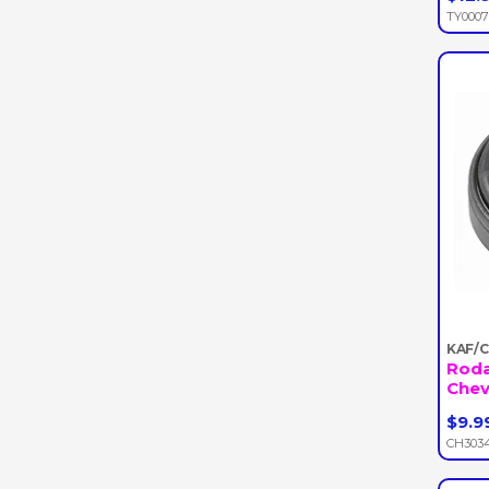
-
TY000
KAF/
Rod
Chevr
$9.9
-
CH303