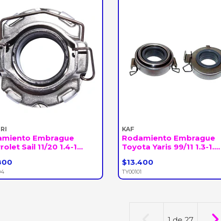
RI
KAF
amiento Embrague
Rodamiento Embrague
olet Sail 11/20 1.4-1...
Toyota Yaris 99/11 1.3-1....
800
$13.400
+
-
+
04
TY00101
1
de
27