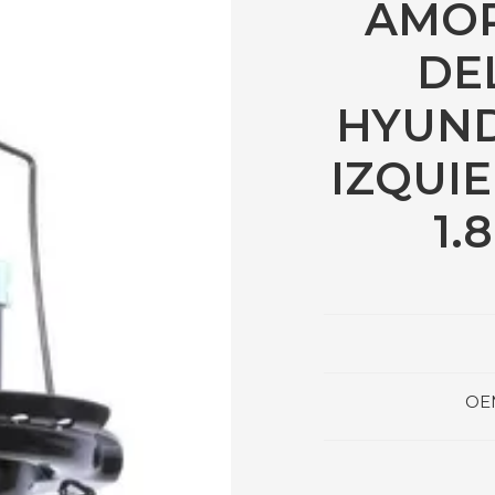
AMO
DE
HYUND
IZQUIER
1.8
OE