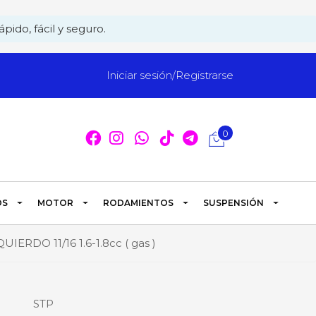
pido, fácil y seguro.
Iniciar sesión/Registrarse
0
OS
MOTOR
RODAMIENTOS
SUSPENSIÓN
O 11/16 1.6-1.8cc ( gas )
STP