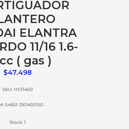
RTIGUADOR
LANTERO
AI ELANTRA
DO 11/16 1.6-
cc ( gas )
$47.498
SKU:
HY31450
M:
54651-3X040/050
Stock:
1