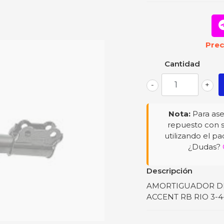
Prec
Cantidad
-
+
Nota:
Para ase
repuesto con s
utilizando el pa
¿Dudas?
Descripción
AMORTIGUADOR DELAN
ACCENT RB RIO 3-4