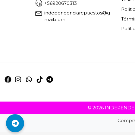
+56920670313
Polít
independenciarepuestos@g
Térmi
mail.com
Políti
© 2026 INDEPENDENC
Compra