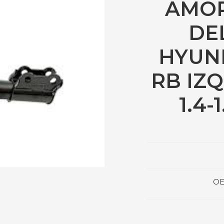
AMO
DE
HYUN
RB IZQ
1.4-1
OE