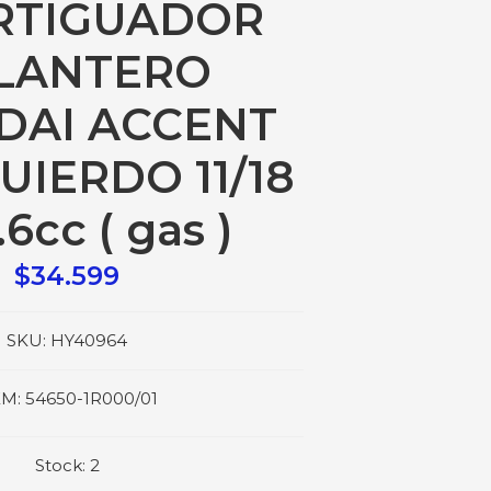
RTIGUADOR
LANTERO
DAI ACCENT
UIERDO 11/18
.6cc ( gas )
$34.599
SKU:
HY40964
M:
54650-1R000/01
Stock:
2