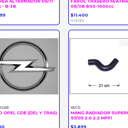
REA ALTERNADOR 05/11
FAROL TRASERO M/ATRA
c - B-38
06/08 800-1000cc
999
$11.400
+
-
+
CH20302
ECAR
YACO
 OPEL GDE (DEL Y TRAS)
MANG RADIADOR SUPER
97/05 2.0 2.2 MPFI
00
$3.899