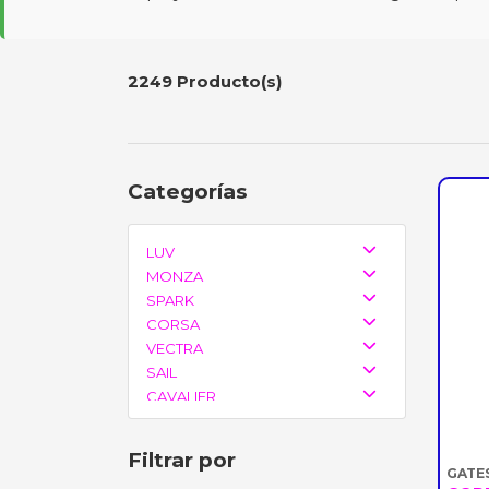
2249 Producto(s)
Categorías
LUV
MONZA
SPARK
CORSA
VECTRA
SAIL
CAVALIER
CRUZE
N300
Filtrar por
VIVANT
GATE