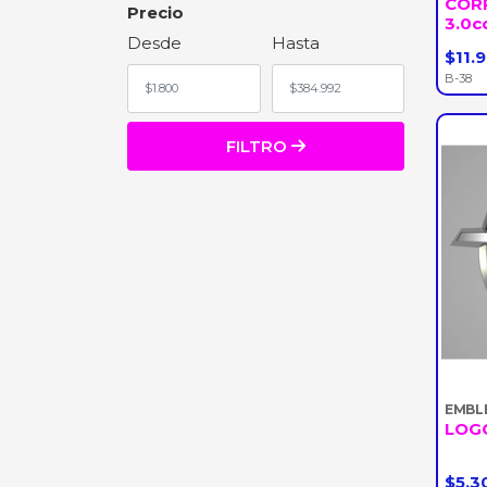
COR
ASTRA
Precio
3.0c
CAPTIVA
Desde
Hasta
PRISMA
$11.
-
S10
B-38
SONIC
COMBO
FILTRO
TRACKER
MONTANA
SILVERADO
COBALT
ORLANDO
OMEGA
C10
EQUINOX
BLAZER
CELTA
SPIN
GEMINI
EMBL
LOGO
PICKUP
ZAFIRA
$5.3
COLORADO