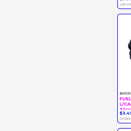
-
LOG-G
WORK
ONIX
SPARKGT
OPTRA
AVEO
CHEVETTE
OPALA
CHEVY-500
BHOR
FUE
L/CA
32cc
$3.4
-
CH3101