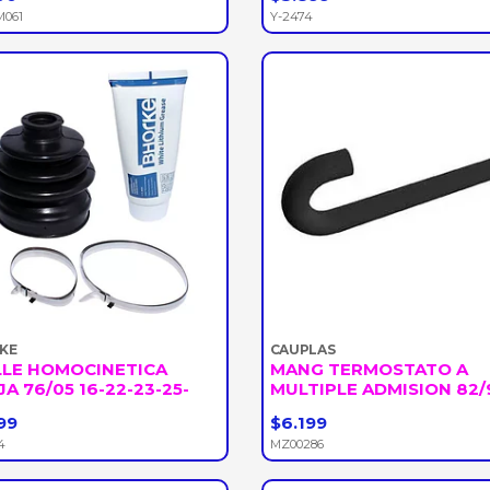
+
-
+
M061
Y-2474
KE
CAUPLAS
LLE HOMOCINETICA
MANG TERMOSTATO A
JA 76/05 16-22-23-25-
MULTIPLE ADMISION 82/
99
$6.199
+
-
+
4
MZ00286