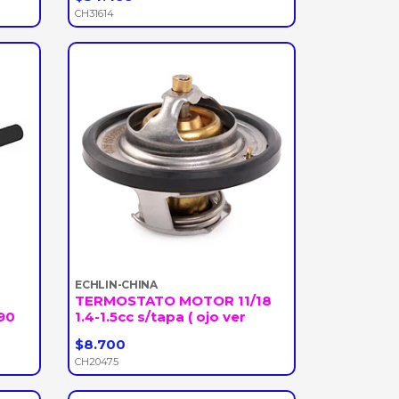
-
+
CH31614
ECHLIN-CHINA
TERMOSTATO MOTOR 11/18
90
1.4-1.5cc s/tapa ( ojo ver
$8.700
-
+
CH20475