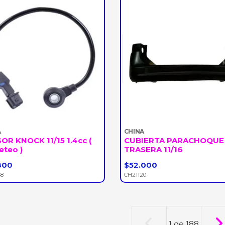
A
CHINA
OR KNOCK 11/15 1.4cc (
CUBIERTA PARACHOQUE
eteo )
TRASERA 11/16
800
$52.000
+
-
+
38
CH21120
1
de
188