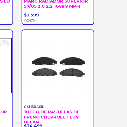
S LD
MANG RADIADOR SUPERIOR
97/05 2.0 2.2 16valv MPFI
$3.599
-
+
Y-2476
GM-BRASIL
IOR
JUEGO DE PASTILLAS DE
FRENO CHEVROLET LUV
DELAN...
$34.499