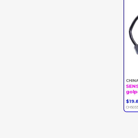
CHIN
SENS
golp
$19.
-
CH503