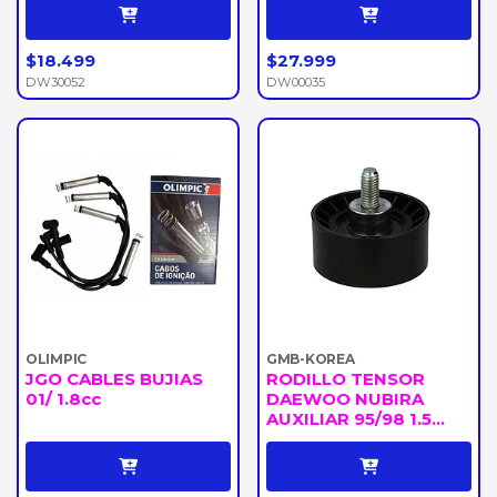
$18.499
$27.999
DW30052
DW00035
OLIMPIC
GMB-KOREA
JGO CABLES BUJIAS
RODILLO TENSOR
01/ 1.8cc
DAEWOO NUBIRA
AUXILIAR 95/98 1.5...