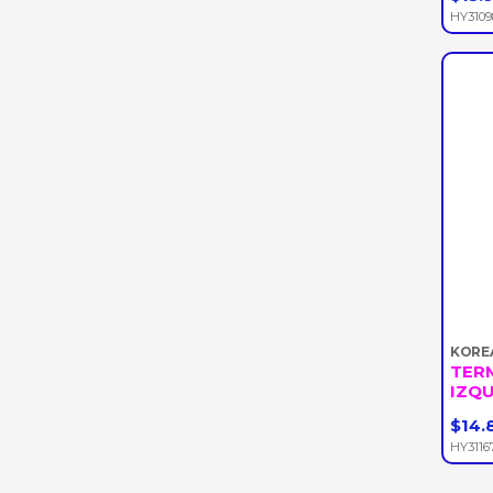
-
HY3109
KORE
TERM
IZQU
$14.
-
HY3116