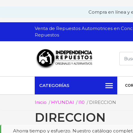
Compra en línea y ev
Venta de Repuestos Automotrices en Conch
Repuestos
CATEGORÍAS
COR
Inicio
HYUNDAI
I10
DIRECCION
DIRECCION
Ahorra tiempo y esfuerzo. Nuestro catálogo completo