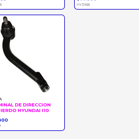
+
-
+
8
HY31168
A
INAL DE DIRECCION
IERDO HYUNDAI I10
800
+
7