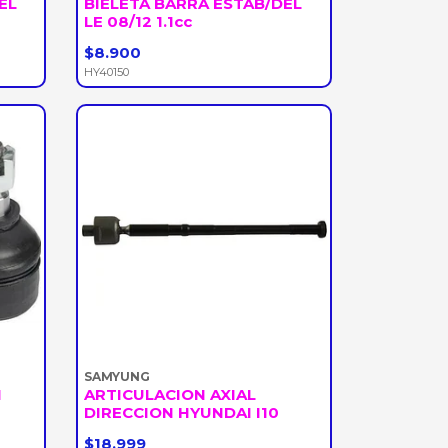
EL
BIELETA BARRA ESTAB/DEL
LE 08/12 1.1cc
$8.900
-
+
HY40150
SAMYUNG
N
ARTICULACION AXIAL
DIRECCION HYUNDAI I10
$18.999