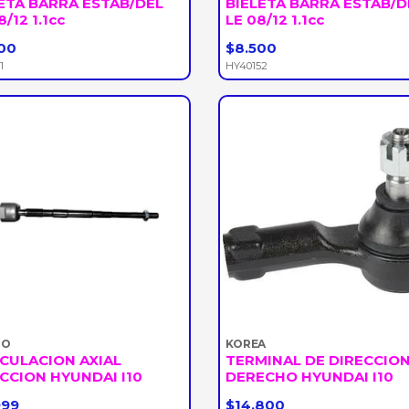
ETA BARRA ESTAB/DEL
BIELETA BARRA ESTAB/D
8/12 1.1cc
LE 08/12 1.1cc
00
$8.500
+
-
+
1
HY40152
DO
KOREA
CULACION AXIAL
TERMINAL DE DIRECCIO
CCION HYUNDAI I10
DERECHO HYUNDAI I10
999
$14.800