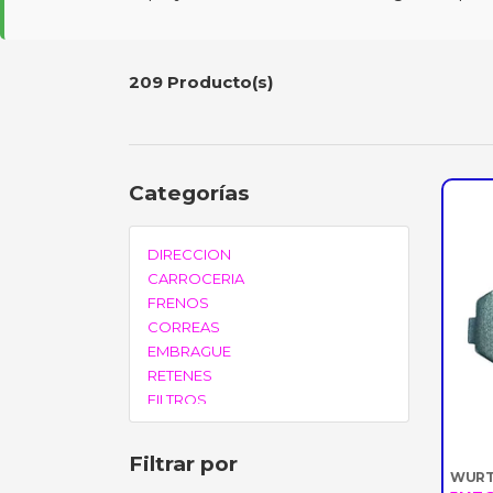
209 Producto(s)
Categorías
DIRECCION
CARROCERIA
FRENOS
CORREAS
EMBRAGUE
RETENES
FILTROS
VALVULAS
RODAMIENTOS
Filtrar por
BOMBAS
WURT