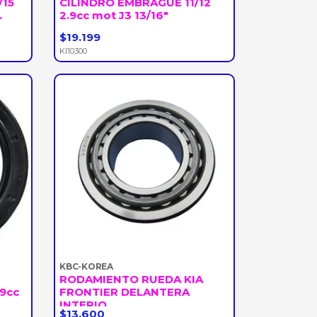
/15
CILINDRO EMBRAGUE 11/12
.
2.9cc mot J3 13/16"
$19.199
-
+
KI10300
KBC-KOREA
RODAMIENTO RUEDA KIA
.9cc
FRONTIER DELANTERA
INTERIO...
$13.600