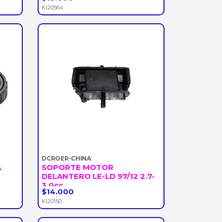
-
+
KI20564
DCROER-CHINA
A
SOPORTE MOTOR
DELANTERO LE-LD 97/12 2.7-
3.0cc
$14.000
-
+
KI20150