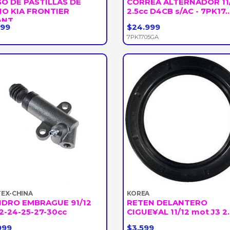
O DE PASTILLAS DE
CORREA ALTERNADOR 11
O KIA FRONTIER
2.5cc D4CB s/AC - 7PK17..
NT...
599
$24.999
+
-
+
7PK1705GA
EX-CHINA
KOREA
NDRO EMBRAGUE 91/12
RETEN DELANTERO
2-24-25-27-30cc
CIGUE¥AL 11/12 mot J3 2
999
$3.599