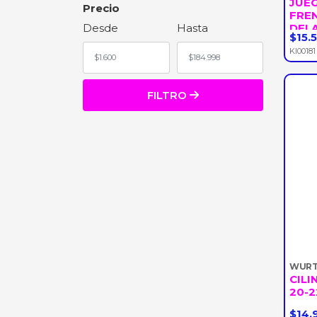
JUEG
SOPORTES
Precio
FREN
BUJIAS
Desde
Hasta
DELA
REFRIGERACION
$15.
-
EMPAQUETADURAS
KI00181
SUSPENSION
MOTOR
FILTRO
SENSORES
MANGUERAS
WURT
CILI
20-2
$14.