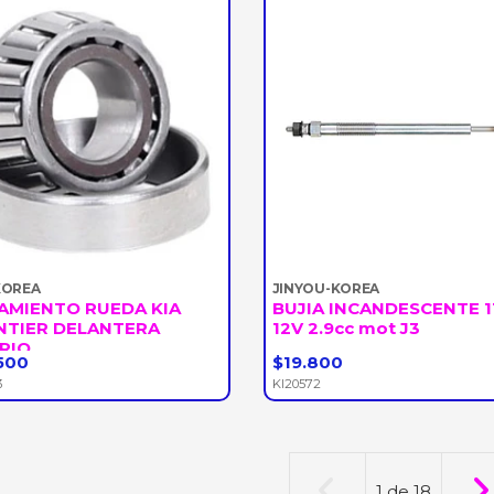
KOREA
JINYOU-KOREA
AMIENTO RUEDA KIA
BUJIA INCANDESCENTE 1
NTIER DELANTERA
12V 2.9cc mot J3
RIO...
500
$19.800
+
-
+
3
KI20572
1
de
18