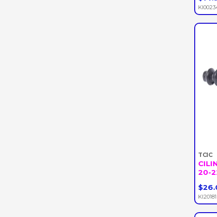
-
KI0023
TCIC
CILI
20-2
$26.
-
KI20181