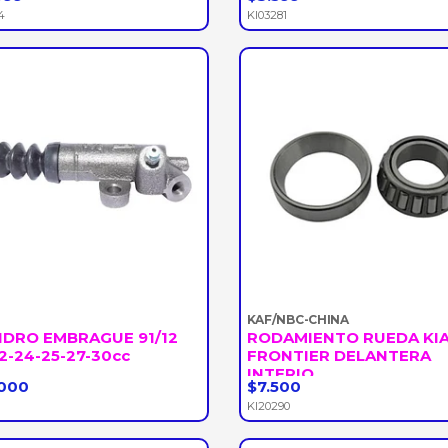
+
-
+
4
KI03281
KAF/NBC-CHINA
NDRO EMBRAGUE 91/12
RODAMIENTO RUEDA KI
2-24-25-27-30cc
FRONTIER DELANTERA
INTERIO...
000
$7.500
+
-
+
KI20290