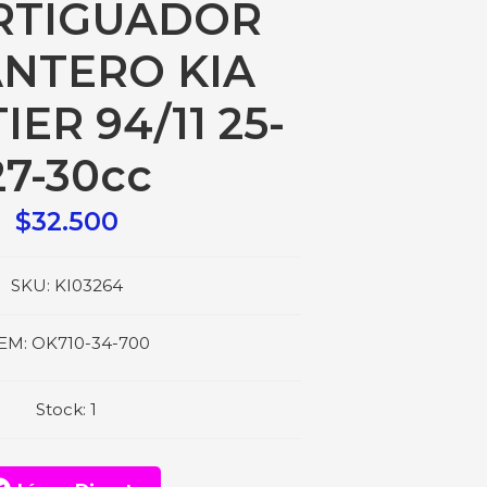
RTIGUADOR
NTERO KIA
ER 94/11 25-
27-30cc
$32.500
SKU:
KI03264
EM:
OK710-34-700
Stock:
1